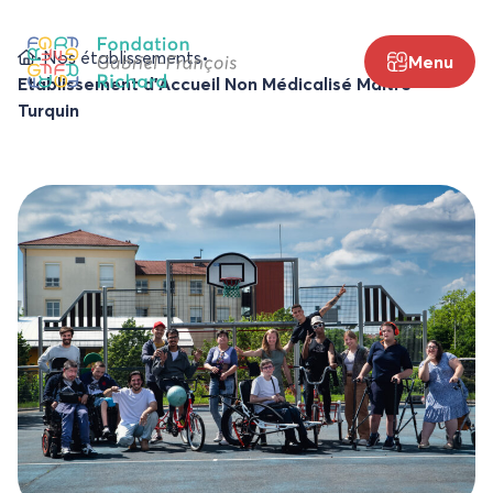
Aller
au
•
Nos établissements
•
Menu
contenu
Etablissement d’Accueil Non Médicalisé Maître
Turquin