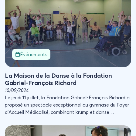
Événements
La Maison de la Danse à la Fondation
Gabriel-François Richard
10/09/2024
Le jeudi 11 juillet, la Fondation Gabriel-François Richard a
proposé un spectacle exceptionnel au gymnase du Foyer
d’Accueil Médicalisé, combinant krump et danse
contemporaine. Les talentueux danseurs Marion et
Michael, du groupe Compagnie Ma, ont captivé le public
Une soirée pour les bénévoles à la Fondation !
avec une performance de 30 minutes.