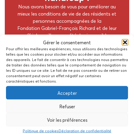
Nous avons besoin de vous pour améliorer au
mieux les conditions de vie de des résidents et
personnes accompagnées de la
Fondation Gabriel-François Richard et de leur
offrir la meilleure qualité de vie possible.
Gérer le consentement
Faire un don
Pour offrir les meilleures expériences, nous utilisons des technologies
telles que les cookies pour stocker et/ou accéder aux informations
des appareils. Le fait de consentir à ces technologies nous permettra
de traiter des données telles que le comportement de navigation ou
les ID uniques sur ce site. Le fait de ne pas consentir ou de retirer son
consentement peut avoir un effet négatif sur certaines
caractéristiques et fonctions.
S’informer sur cet
Accepter
établissement
Refuser
Sensations fortes en CIMGO !
Voir les préférences
Politique de cookies
Déclaration de confidentialité