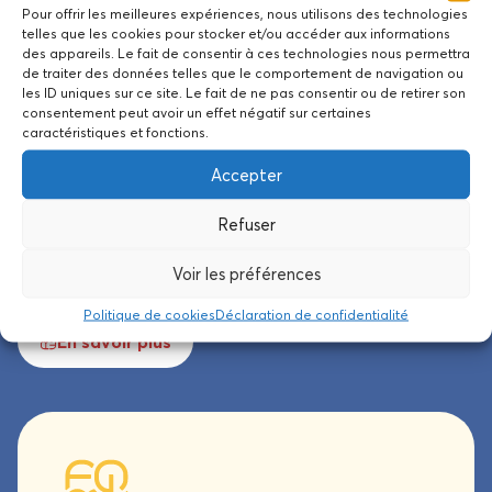
+350
Pour offrir les meilleures expériences, nous utilisons des technologies
telles que les cookies pour stocker et/ou accéder aux informations
des appareils. Le fait de consentir à ces technologies nous permettra
Professionnels
de traiter des données telles que le comportement de navigation ou
les ID uniques sur ce site. Le fait de ne pas consentir ou de retirer son
consentement peut avoir un effet négatif sur certaines
caractéristiques et fonctions.
Accepter
Nos valeurs : servir l’Homme,
Refuser
tout l’Homme.
Voir les préférences
Les valeurs ont un impact sur les façons d’être et d’agir :
Politique de cookies
Déclaration de confidentialité
En savoir plus