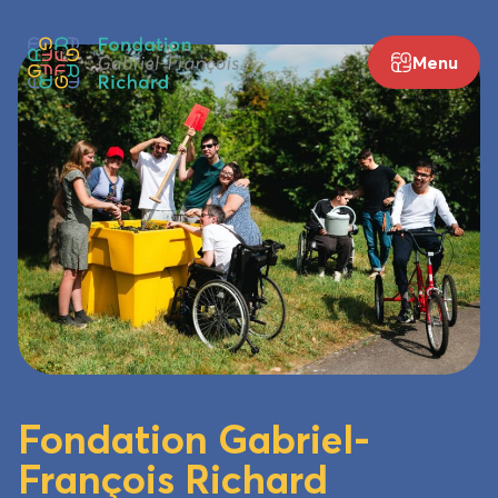
Aller
au
Menu
contenu
Fondation Gabriel-
François Richard