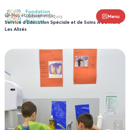
Aller
au
•
Nos établissements
•
Menu
contenu
Service d’Education Spéciale et de Soins A Domicile
Les Alizés