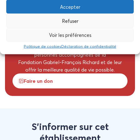
qualité de vie des
Accepter
personnes en situation de
Refuser
handicap !
Voir les préférences
Nous avons besoin de vous pour améliorer au
Politique de cookies
Déclaration de confidentialité
mieux les conditions de vie de des résidents et
personnes accompagnées de la
Fondation Gabriel-François Richard et de leur
offrir la meilleure qualité de vie possible.
Faire un don
S’informer sur cet
établissement