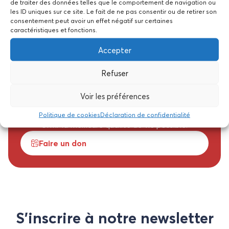
Aidez-nous à améliorer la
de traiter des données telles que le comportement de navigation ou
les ID uniques sur ce site. Le fait de ne pas consentir ou de retirer son
qualité de vie des
consentement peut avoir un effet négatif sur certaines
caractéristiques et fonctions.
personnes en situation de
Accepter
handicap !
Refuser
Nous avons besoin de vous pour améliorer au
mieux les conditions de vie de des résidents et
Voir les préférences
personnes accompagnées de la
Fondation Gabriel-François Richard et de leur
Politique de cookies
Déclaration de confidentialité
offrir la meilleure qualité de vie possible.
Faire un don
S’inscrire à notre newsletter